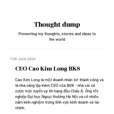
Thought dump
Presenting my thoughts, stories and ideas to
the world
11th June 2024
CEO Cao Kim Long BK8
Cao Kim Long là một doanh nhân trẻ thành công và
là nhà sáng lập kiêm CEO của BK8 - nhà cái cá
cược trực tuyến uy tín hàng đầu Châu Á. Ông tốt
nghiệp Đại học Ngoại thương Hà Nội và có nhiều
năm kinh nghiệm trong lĩnh vực kinh doanh và tài
chính.